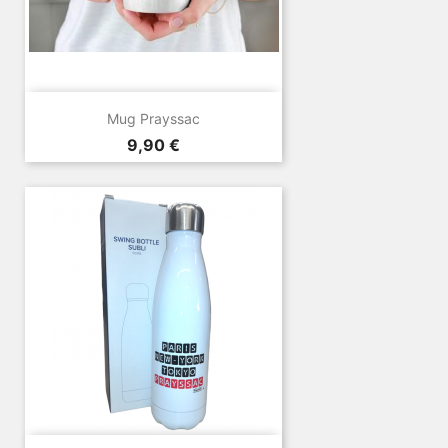
Mug Prayssac
Prix
9,90 €