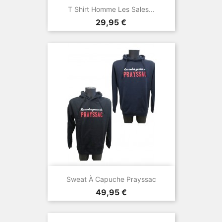
T Shirt Homme Les Sales...
Prix
29,95 €
Sweat À Capuche Prayssac
Prix
49,95 €