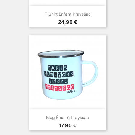
T Shirt Enfant Prayssac
Prix
24,90 €
Mug Émaillé Prayssac
Prix
17,90 €