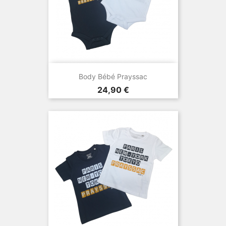
Body Bébé Prayssac
Prix
24,90 €