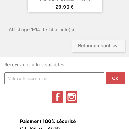
Prix
29,90 €
Affichage 1-14 de 14 article(s)

Retour en haut
Recevez nos offres spéciales
Facebook
Instagram
Paiement 100% sécurisé
CB | Paypal | Paylib