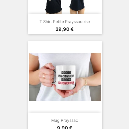
T Shirt Petite Prayssacoise
Prix
29,90 €
Mug Prayssac
Prix
9,90 €