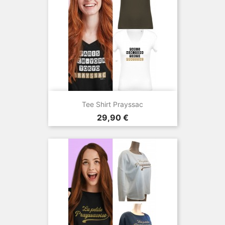
Tee Shirt Prayssac
Prix
29,90 €