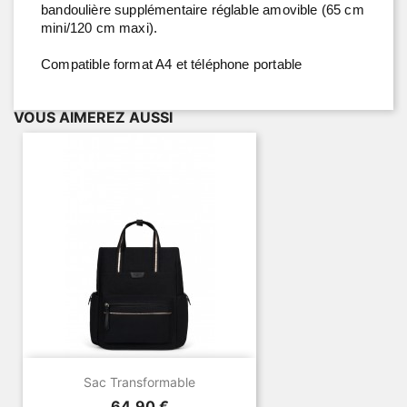
bandoulière supplémentaire réglable amovible (65 cm
mini/120 cm maxi).
Compatible format A4 et téléphone portable
VOUS AIMEREZ AUSSI
Sac Transformable
Prix
64,90 €